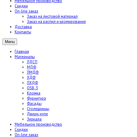
Мебельное производство
Скидки
On-line заказ
Заказ на листовой материал
Заказ на распил и кромирование
Доставка
Контакты
Menu
Главная
Материалы
ЛДСП
МДФ
ЛМДФ
ХДФ
ЛХДФ
OSB-3
Кромка
Фурнитура
Фасады
Столешницы
Двери-купе
Зеркала
Мебельное производство
Скидки
On-line заказ