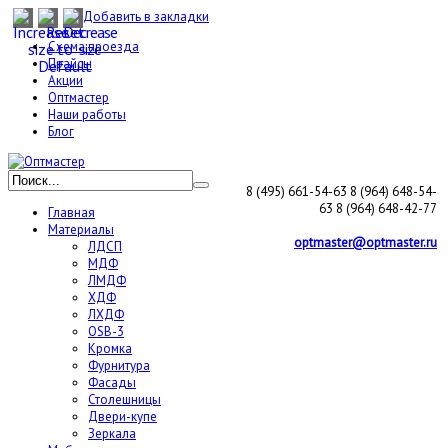
Добавить в закладки
Схема проезда
Прайсы
Акции
Оптмастер
Наши работы
Блог
8 (495) 661-54-63
8 (964) 648-54-
63
8 (964) 648-42-77
Главная
Материалы
optmaster@optmaster.ru
ЛДСП
МДФ
ЛМДФ
ХДФ
ЛХДФ
OSB-3
Кромка
Фурнитура
Фасады
Столешницы
Двери-купе
Зеркала