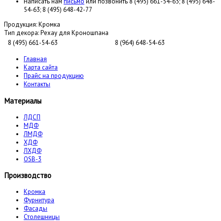
Написать нам
письмо
или позвонить 8 (495) 661-54-63; 8 (495) 648-
54-63; 8 (495) 648-42-77
Продукция:
Кромка
Тип декора:
Рехау для Кроношпана
8 (495) 661-54-63
8 (964) 648-54-63
Главная
Карта сайта
Прайс на продукцию
Контакты
Материалы
ЛДСП
МДФ
ЛМДФ
ХДФ
ЛХДФ
OSB-3
Производство
Кромка
Фурнитура
Фасады
Столешницы