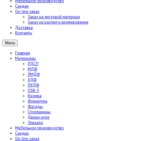
Мебельное производство
Скидки
On-line заказ
Заказ на листовой материал
Заказ на распил и кромирование
Доставка
Контакты
Menu
Главная
Материалы
ЛДСП
МДФ
ЛМДФ
ХДФ
ЛХДФ
OSB-3
Кромка
Фурнитура
Фасады
Столешницы
Двери-купе
Зеркала
Мебельное производство
Скидки
On-line заказ