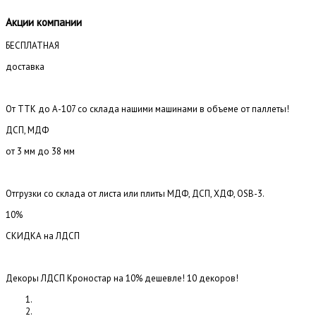
Акции компании
БЕСПЛАТНАЯ
доставка
От ТТК до А-107 со склада нашими машинами в объеме от паллеты!
ДСП, МДФ
от 3 мм до 38 мм
Отгрузки со склада от листа или плиты МДФ, ДСП, ХДФ, OSB-3.
10%
СКИДКА на ЛДСП
Декоры ЛДСП Кроностар на 10% дешевле! 10 декоров!