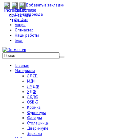
Добавить в закладки
Схема проезда
Прайсы
Акции
Оптмастер
Наши работы
Блог
Главная
Материалы
ЛДСП
МДФ
ЛМДФ
ХДФ
ЛХДФ
OSB-3
Кромка
Фурнитура
Фасады
Столешницы
Двери-купе
Зеркала