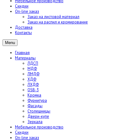
Мебельное производство
Скидки
On-line заказ
Заказ на листовой материал
Заказ на распил и кромирование
Доставка
Контакты
Menu
Главная
Материалы
ЛДСП
МДФ
ЛМДФ
ХДФ
ЛХДФ
OSB-3
Кромка
Фурнитура
Фасады
Столешницы
Двери-купе
Зеркала
Мебельное производство
Скидки
On-line заказ