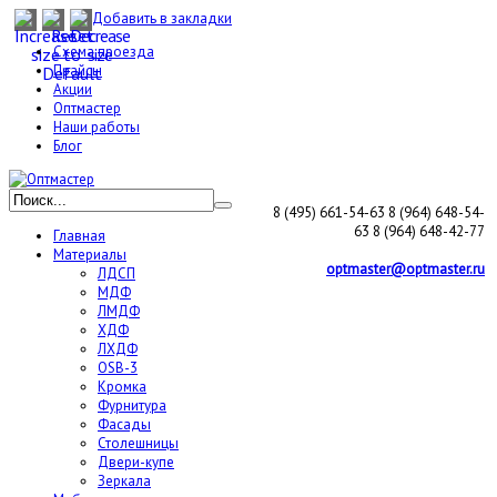
Добавить в закладки
Схема проезда
Прайсы
Акции
Оптмастер
Наши работы
Блог
8 (495) 661-54-63
8 (964) 648-54-
63
8 (964) 648-42-77
Главная
Материалы
optmaster@optmaster.ru
ЛДСП
МДФ
ЛМДФ
ХДФ
ЛХДФ
OSB-3
Кромка
Фурнитура
Фасады
Столешницы
Двери-купе
Зеркала