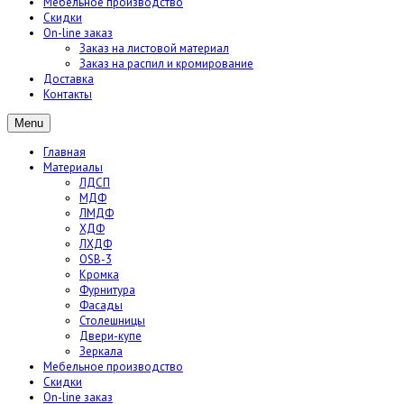
Мебельное производство
Скидки
On-line заказ
Заказ на листовой материал
Заказ на распил и кромирование
Доставка
Контакты
Menu
Главная
Материалы
ЛДСП
МДФ
ЛМДФ
ХДФ
ЛХДФ
OSB-3
Кромка
Фурнитура
Фасады
Столешницы
Двери-купе
Зеркала
Мебельное производство
Скидки
On-line заказ