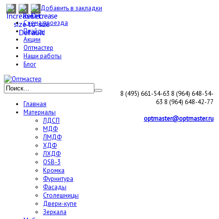
Добавить в закладки
Схема проезда
Прайсы
Акции
Оптмастер
Наши работы
Блог
8 (495) 661-54-63
8 (964) 648-54-
63
8 (964) 648-42-77
Главная
Материалы
optmaster@optmaster.ru
ЛДСП
МДФ
ЛМДФ
ХДФ
ЛХДФ
OSB-3
Кромка
Фурнитура
Фасады
Столешницы
Двери-купе
Зеркала