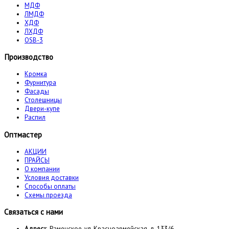
МДФ
ЛМДФ
ХДФ
ЛХДФ
OSB-3
Производство
Кромка
Фурнитура
Фасады
Столешницы
Двери-купе
Распил
Оптмастер
АКЦИИ
ПРАЙСЫ
О компании
Условия доставки
Способы оплаты
Схемы проезда
Связаться с нами
Адрес:
г. Раменское, ул. Красноармейская, д. 133/6