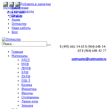
Добавить в закладки
Схема проезда
Прайсы
Акции
Оптмастер
Наши работы
Блог
8 (495) 661-54-63
8 (964) 648-54-
63
8 (964) 648-42-77
Главная
Материалы
optmaster@optmaster.ru
ЛДСП
МДФ
ЛМДФ
ХДФ
ЛХДФ
OSB-3
Кромка
Фурнитура
Фасады
Столешницы
Двери-купе
Зеркала