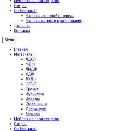
Мебельное производство
Скидки
On-line заказ
Заказ на листовой материал
Заказ на распил и кромирование
Доставка
Контакты
Menu
Главная
Материалы
ЛДСП
МДФ
ЛМДФ
ХДФ
ЛХДФ
OSB-3
Кромка
Фурнитура
Фасады
Столешницы
Двери-купе
Зеркала
Мебельное производство
Скидки
On-line заказ