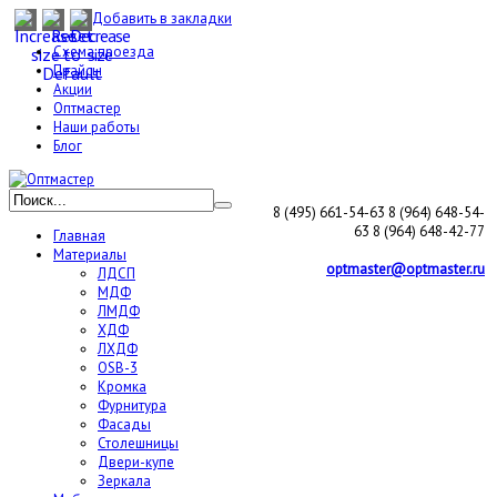
Добавить в закладки
Схема проезда
Прайсы
Акции
Оптмастер
Наши работы
Блог
8 (495) 661-54-63
8 (964) 648-54-
63
8 (964) 648-42-77
Главная
Материалы
optmaster@optmaster.ru
ЛДСП
МДФ
ЛМДФ
ХДФ
ЛХДФ
OSB-3
Кромка
Фурнитура
Фасады
Столешницы
Двери-купе
Зеркала