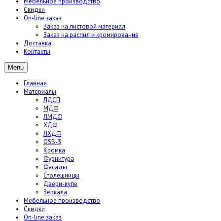
Мебельное производство
Скидки
On-line заказ
Заказ на листовой материал
Заказ на распил и кромирование
Доставка
Контакты
Menu
Главная
Материалы
ЛДСП
МДФ
ЛМДФ
ХДФ
ЛХДФ
OSB-3
Кромка
Фурнитура
Фасады
Столешницы
Двери-купе
Зеркала
Мебельное производство
Скидки
On-line заказ