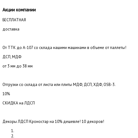
Акции компании
БЕСПЛАТНАЯ
доставка
От ТТК до А-107 со склада нашими машинами в объеме от паллеты!
ДСП, МДФ
от 3 мм до 38 мм
Отгрузки со склада от листа или плиты МДФ, ДСП, ХДФ, OSB-3.
10%
СКИДКА на ЛДСП
Декоры ЛДСП Кроностар на 10% дешевле! 10 декоров!