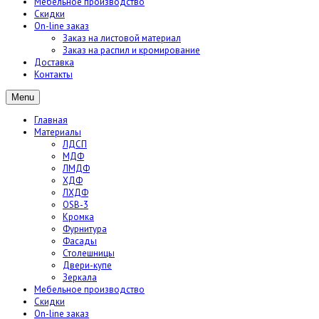
Мебельное производство
Скидки
On-line заказ
Заказ на листовой материал
Заказ на распил и кромирование
Доставка
Контакты
Menu
Главная
Материалы
ЛДСП
МДФ
ЛМДФ
ХДФ
ЛХДФ
OSB-3
Кромка
Фурнитура
Фасады
Столешницы
Двери-купе
Зеркала
Мебельное производство
Скидки
On-line заказ