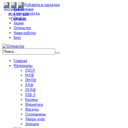
Добавить в закладки
Схема проезда
Прайсы
Акции
Оптмастер
Наши работы
Блог
Главная
Материалы
ЛДСП
МДФ
ЛМДФ
ХДФ
ЛХДФ
OSB-3
Кромка
Фурнитура
Фасады
Столешницы
Двери-купе
Зеркала