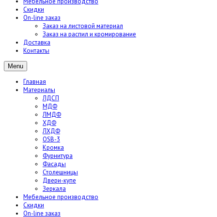
Мебельное производство
Скидки
On-line заказ
Заказ на листовой материал
Заказ на распил и кромирование
Доставка
Контакты
Menu
Главная
Материалы
ЛДСП
МДФ
ЛМДФ
ХДФ
ЛХДФ
OSB-3
Кромка
Фурнитура
Фасады
Столешницы
Двери-купе
Зеркала
Мебельное производство
Скидки
On-line заказ