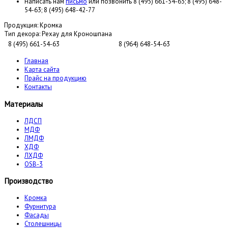
Написать нам
письмо
или позвонить 8 (495) 661-54-63; 8 (495) 648-
54-63; 8 (495) 648-42-77
Продукция:
Кромка
Тип декора:
Рехау для Кроношпана
8 (495) 661-54-63
8 (964) 648-54-63
Главная
Карта сайта
Прайс на продукцию
Контакты
Материалы
ЛДСП
МДФ
ЛМДФ
ХДФ
ЛХДФ
OSB-3
Производство
Кромка
Фурнитура
Фасады
Столешницы