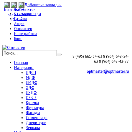
Добавить в закладки
Схема проезда
Прайсы
Акции
Оптмастер
Наши работы
Блог
8 (495) 661-54-63
8 (964) 648-54-
63
8 (964) 648-42-77
Главная
Материалы
optmaster@optmaster.ru
ЛДСП
МДФ
ЛМДФ
ХДФ
ЛХДФ
OSB-3
Кромка
Фурнитура
Фасады
Столешницы
Двери-купе
Зеркала