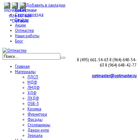
Добавить в закладки
Схема проезда
Прайсы
Акции
Оптмастер
Наши работы
Блог
8 (495) 661-54-63
8 (964) 648-54-
63
8 (964) 648-42-77
Главная
Материалы
optmaster@optmaster.ru
ЛДСП
МДФ
ЛМДФ
ХДФ
ЛХДФ
OSB-3
Кромка
Фурнитура
Фасады
Столешницы
Двери-купе
Зеркала