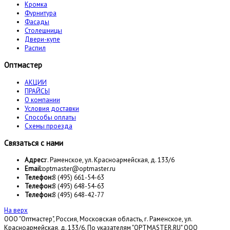
Кромка
Фурнитура
Фасады
Столешницы
Двери-купе
Распил
Оптмастер
АКЦИИ
ПРАЙСЫ
О компании
Условия доставки
Способы оплаты
Схемы проезда
Связаться с нами
Адрес:
г. Раменское, ул. Красноармейская, д. 133/6
Email:
optmaster@optmaster.ru
Телефон:
8 (495) 661-54-63
Телефон:
8 (495) 648-54-63
Телефон:
8 (495) 648-42-77
На верх
ООО "Оптмастер", Россия, Московская область, г. Раменское, ул.
Красноармейская, д. 133/6. По указателям "OPTMASTER.RU" ООО