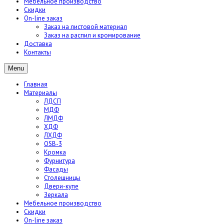
Мебельное производство
Скидки
On-line заказ
Заказ на листовой материал
Заказ на распил и кромирование
Доставка
Контакты
Menu
Главная
Материалы
ЛДСП
МДФ
ЛМДФ
ХДФ
ЛХДФ
OSB-3
Кромка
Фурнитура
Фасады
Столешницы
Двери-купе
Зеркала
Мебельное производство
Скидки
On-line заказ