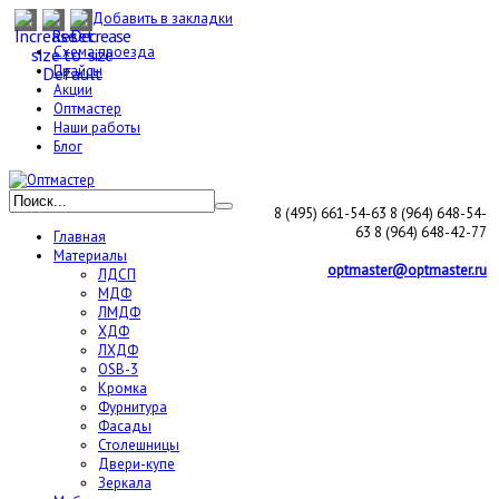
Добавить в закладки
Схема проезда
Прайсы
Акции
Оптмастер
Наши работы
Блог
8 (495) 661-54-63
8 (964) 648-54-
63
8 (964) 648-42-77
Главная
Материалы
optmaster@optmaster.ru
ЛДСП
МДФ
ЛМДФ
ХДФ
ЛХДФ
OSB-3
Кромка
Фурнитура
Фасады
Столешницы
Двери-купе
Зеркала