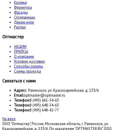
Кромка
Фурнитура
Фасады
Столешницы
Двери-купе
Распил
Оптмастер
АКЦИИ
ПРАЙСЫ
О компании
Условия доставки
Способы оплаты
Схемы проезда
Связаться с нами
Адрес:
г. Раменское, ул. Красноармейская, д. 133/6
Email:
optmaster@optmaster.ru
Телефон:
8 (495) 661-54-63
Телефон:
8 (495) 648-54-63
Телефон:
8 (495) 648-42-77
На верх
ООО "Оптмастер", Россия, Московская область, г. Раменское, ул.
Красноармейская, д. 133/6. По указателям "OPTMASTER.RU" ООО