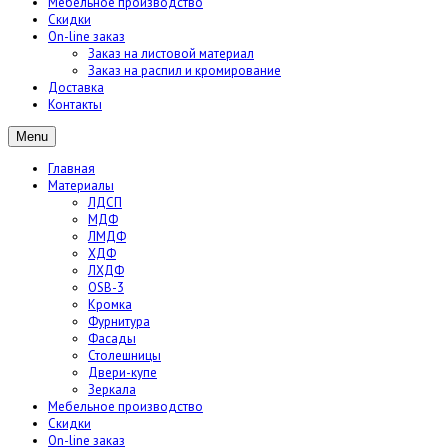
Мебельное производство
Скидки
On-line заказ
Заказ на листовой материал
Заказ на распил и кромирование
Доставка
Контакты
Menu
Главная
Материалы
ЛДСП
МДФ
ЛМДФ
ХДФ
ЛХДФ
OSB-3
Кромка
Фурнитура
Фасады
Столешницы
Двери-купе
Зеркала
Мебельное производство
Скидки
On-line заказ