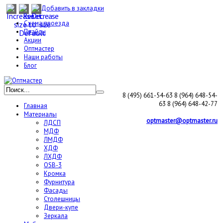
Добавить в закладки
Схема проезда
Прайсы
Акции
Оптмастер
Наши работы
Блог
8 (495) 661-54-63
8 (964) 648-54-
63
8 (964) 648-42-77
Главная
Материалы
optmaster@optmaster.ru
ЛДСП
МДФ
ЛМДФ
ХДФ
ЛХДФ
OSB-3
Кромка
Фурнитура
Фасады
Столешницы
Двери-купе
Зеркала