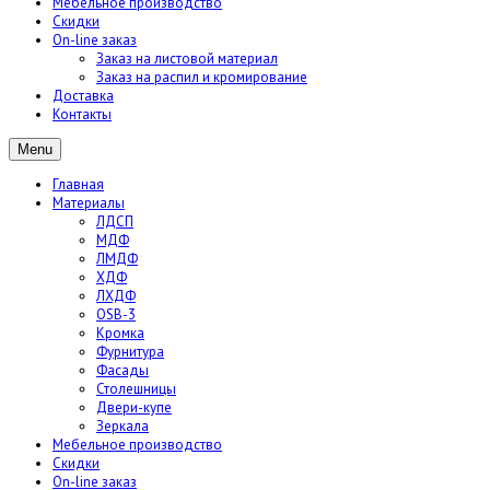
Мебельное производство
Скидки
On-line заказ
Заказ на листовой материал
Заказ на распил и кромирование
Доставка
Контакты
Menu
Главная
Материалы
ЛДСП
МДФ
ЛМДФ
ХДФ
ЛХДФ
OSB-3
Кромка
Фурнитура
Фасады
Столешницы
Двери-купе
Зеркала
Мебельное производство
Скидки
On-line заказ