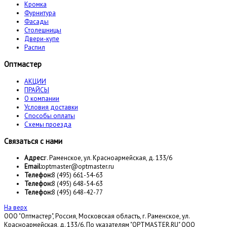
Кромка
Фурнитура
Фасады
Столешницы
Двери-купе
Распил
Оптмастер
АКЦИИ
ПРАЙСЫ
О компании
Условия доставки
Способы оплаты
Схемы проезда
Связаться с нами
Адрес:
г. Раменское, ул. Красноармейская, д. 133/6
Email:
optmaster@optmaster.ru
Телефон:
8 (495) 661-54-63
Телефон:
8 (495) 648-54-63
Телефон:
8 (495) 648-42-77
На верх
ООО "Оптмастер", Россия, Московская область, г. Раменское, ул.
Красноармейская, д. 133/6. По указателям "OPTMASTER.RU" ООО