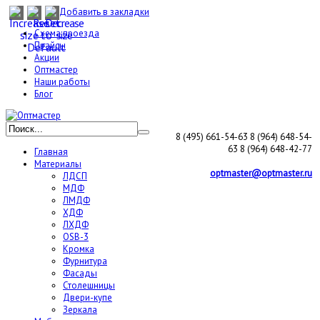
Добавить в закладки
Схема проезда
Прайсы
Акции
Оптмастер
Наши работы
Блог
8 (495) 661-54-63
8 (964) 648-54-
63
8 (964) 648-42-77
Главная
Материалы
optmaster@optmaster.ru
ЛДСП
МДФ
ЛМДФ
ХДФ
ЛХДФ
OSB-3
Кромка
Фурнитура
Фасады
Столешницы
Двери-купе
Зеркала