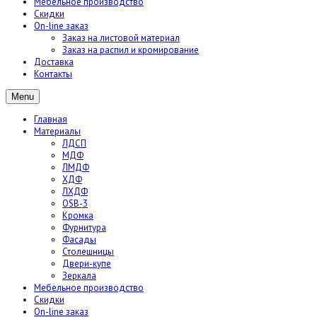
Мебельное производство
Скидки
On-line заказ
Заказ на листовой материал
Заказ на распил и кромирование
Доставка
Контакты
Menu
Главная
Материалы
ЛДСП
МДФ
ЛМДФ
ХДФ
ЛХДФ
OSB-3
Кромка
Фурнитура
Фасады
Столешницы
Двери-купе
Зеркала
Мебельное производство
Скидки
On-line заказ