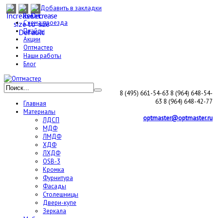
Добавить в закладки
Схема проезда
Прайсы
Акции
Оптмастер
Наши работы
Блог
8 (495) 661-54-63
8 (964) 648-54-
63
8 (964) 648-42-77
Главная
Материалы
optmaster@optmaster.ru
ЛДСП
МДФ
ЛМДФ
ХДФ
ЛХДФ
OSB-3
Кромка
Фурнитура
Фасады
Столешницы
Двери-купе
Зеркала