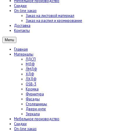
Мебельное производство
Скидки
On-line заказ
Заказ на листовой материал
Заказ на распил и кромирование
Доставка
Контакты
Menu
Главная
Материалы
ЛДСП
МДФ
ЛМДФ
ХДФ
ЛХДФ
OSB-3
Кромка
Фурнитура
Фасады
Столешницы
Двери-купе
Зеркала
Мебельное производство
Скидки
On-line заказ