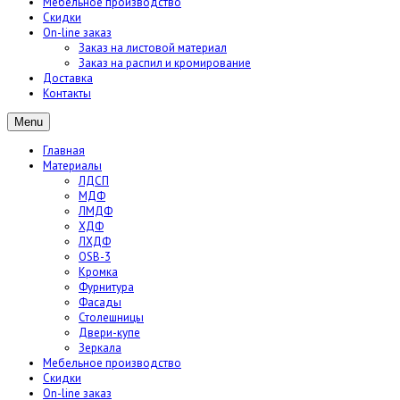
Мебельное производство
Скидки
On-line заказ
Заказ на листовой материал
Заказ на распил и кромирование
Доставка
Контакты
Menu
Главная
Материалы
ЛДСП
МДФ
ЛМДФ
ХДФ
ЛХДФ
OSB-3
Кромка
Фурнитура
Фасады
Столешницы
Двери-купе
Зеркала
Мебельное производство
Скидки
On-line заказ