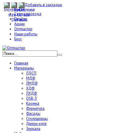
Добавить в закладки
Схема проезда
Прайсы
Акции
Оптмастер
Наши работы
Блог
Главная
Материалы
ЛДСП
МДФ
ЛМДФ
ХДФ
ЛХДФ
OSB-3
Кромка
Фурнитура
Фасады
Столешницы
Двери-купе
Зеркала