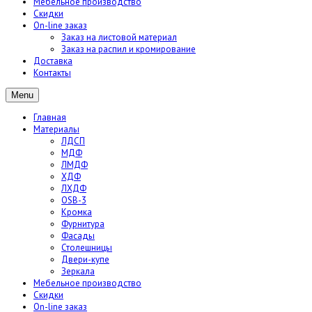
Мебельное производство
Скидки
On-line заказ
Заказ на листовой материал
Заказ на распил и кромирование
Доставка
Контакты
Menu
Главная
Материалы
ЛДСП
МДФ
ЛМДФ
ХДФ
ЛХДФ
OSB-3
Кромка
Фурнитура
Фасады
Столешницы
Двери-купе
Зеркала
Мебельное производство
Скидки
On-line заказ