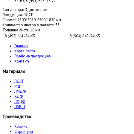
54-63; 8 (495) 648-42-77
Тип декора:
Однотонные
Продукция:
ЛДСП
Формат:
2800*2070, 2500*1850 мм
Количество листов в паллете:
33
Толщина листа:
16 мм
8 (495) 661-54-63
8 (964) 648-54-63
Главная
Карта сайта
Прайс на продукцию
Контакты
Материалы
ЛДСП
МДФ
ЛМДФ
ХДФ
ЛХДФ
OSB-3
Производство
Кромка
Фурнитура