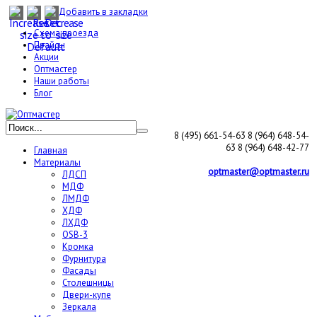
Добавить в закладки
Схема проезда
Прайсы
Акции
Оптмастер
Наши работы
Блог
8 (495) 661-54-63
8 (964) 648-54-
63
8 (964) 648-42-77
Главная
Материалы
optmaster@optmaster.ru
ЛДСП
МДФ
ЛМДФ
ХДФ
ЛХДФ
OSB-3
Кромка
Фурнитура
Фасады
Столешницы
Двери-купе
Зеркала